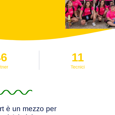
46
11
tner
Tecnici
ort è un mezzo per