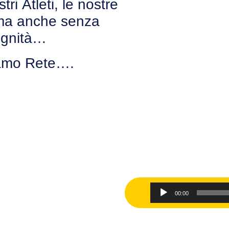
i Atleti, le nostre
 ma anche senza
Dignità…
iamo Rete….
Audio
00:00
Player