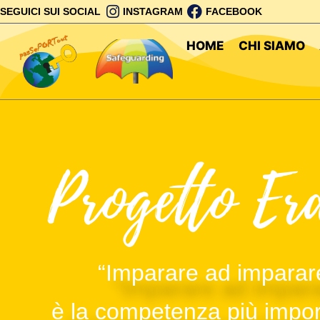
SEGUICI SUI SOCIAL
INSTAGRAM
FACEBOOK
HOME
CHI SIAMO
Progetto Er
“Imparare ad impara
è la competenza più impo