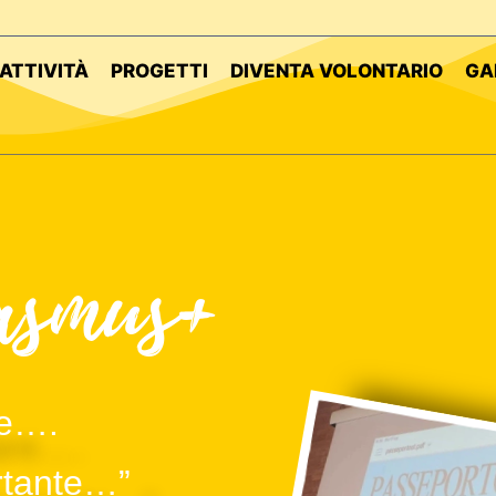
ATTIVITÀ
PROGETTI
DIVENTA VOLONTARIO
GA
asmus+
re….
rtante…”