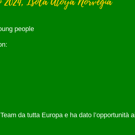
io 2024, Isola Utoya Norvegia
young people
on:
 Team da tutta Europa e ha dato l’opportunità ai 